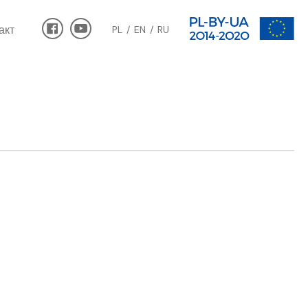
акт
PL
EN
RU