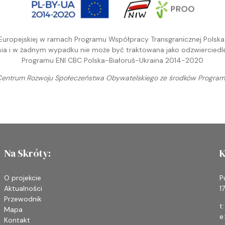
 Europejskiej w ramach Programu Współpracy Transgranicznej Polska-
a i w żadnym wypadku nie może być traktowana jako odzwierciedleni
Programu ENI CBC Polska-Białoruś-Ukraina 2014-2020
entrum Rozwoju Społeczeństwa Obywatelskiego ze środków Programu
Na Skróty:
K
O projekcie
P
Aktualności
1
Przewodnik
t
Mapa
e
Kontakt