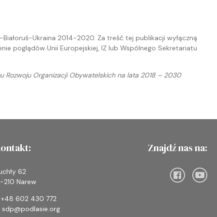
Białoruś-Ukraina 2014-2020. Za treść tej publikacji wyłączną
e poglądów Unii Europejskiej, IZ lub Wspólnego Sekretariatu
 Rozwoju Organizacji Obywatelskich na lata 2018 – 2030
ontakt:
Znajdź nas na:
uchły 62
7-210 Narew
: +48 602 430 772
: sdp@podlasie.org