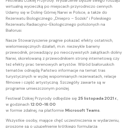
Festiwalu Dzikiej Przyrody. Wydarzenie będzie swego rodzaju
wirtualną wycieczką po miejscach przyrodniczo cennych.
Udamy się w Dolinę Górnej Narwi w Polsce, a także do
Rezerwatu Biologicznego „Dniepro – Sożski” i Poleskiego
Rezerwatu Radiacyjno-Ekologicznego położonych na
Białorusi.
Nasze Stowarzyszenie pragnie pokazać efekty ostatnich,
wielomiesięcznych działań, m.in. niezwykle barwny
przewodnik, prowadzący po nieoczywistych zakątkach doliny
Narwi, skorelowaną z przewodnikiem stronę internetową czy
też efekty prac terenowych artystów. Wśród białoruskich
tematów odnajdą Państwo informacje na temat tras
turystycznych w wyżej wspomnianych rezerwatach, relacje
filmowe i część artystyczną. Szczegóły zawarte są w
programie umieszczonym poniżej.
Festiwal Dzikiej Przyrody odbędzie się
25 listopada 2021 r.
,
w godzinach
12:00-16:00
w formie zdalnej, na platformie
Microsoft Teams
.
Wszystkie osoby, mające chęć uczestniczenia w wydarzeniu,
proszone są o uzupełnienie krótkiego formularza