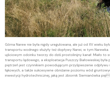
Górna Narew nie była nigdy uregulowana, ale już od XV wieku był
transportu wodnego służyły też dopływy Narwi, w tym Narewka. 
ujściowym odcinku tworzy do dziś prostolinijny kanał. Miało t
transportu lądowego, a eksploatacja Puszczy Białowieskiej była 
piętrzeń jest czynnikiem powodującym przyśpieszenie odpływu
łąkowych, a także sukcesywne obniżanie poziomu wód gruntowy
inwestycji hydrotechnicznej, jaką jest zbiornik Siemianówka pię