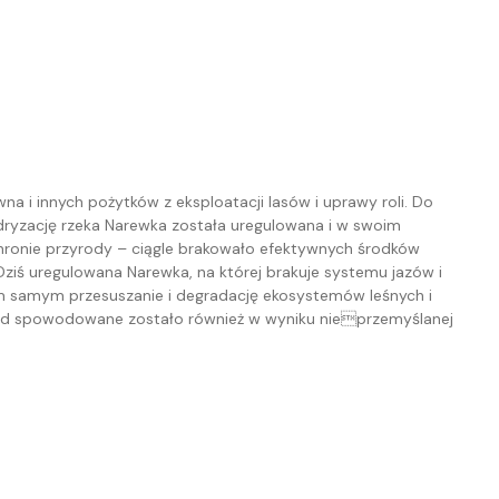
a i innych pożytków z eksploatacji lasów i uprawy roli. Do
dryzację rzeka Narewka została uregulowana i w swoim
chronie przyrody – ciągle brakowało efektywnych środków
Dziś uregulowana Narewka, na której brakuje systemu jazów i
m samym przesuszanie i degradację ekosystemów leśnych i
wód spowodowane zostało również w wyniku nieprzemyślanej