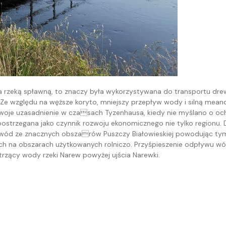
a rzeką spławną, to znaczy była wykorzystywana do transportu drewn
Ze względu na węższe koryto, mniejszy przepływ wody i silną mean
o swoje uzasadnienie w czasach Tyzenhausa, kiedy nie myślano o o
postrzegana jako czynnik rozwoju ekonomicznego nie tylko regionu. 
 wód ze znacznych obszarów Puszczy Białowieskiej powodując ty
ch na obszarach użytkowanych rolniczo. Przyśpieszenie odpływu 
trzący wody rzeki Narew powyżej ujścia Narewki.