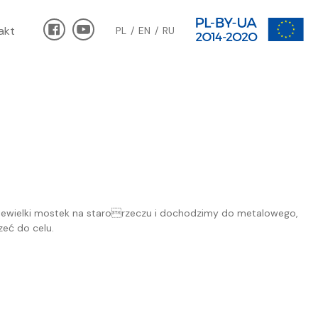
akt
PL
EN
RU
 niewielki mostek na starorzeczu i dochodzimy do metalowego,
zeć do celu.